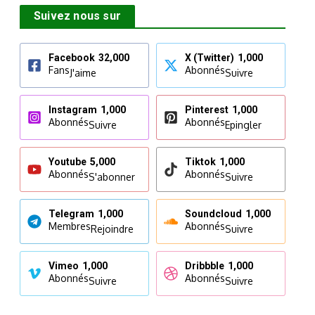
Suivez nous sur
Facebook
32,000
X (Twitter)
1,000
Fans
Abonnés
J'aime
Suivre
Instagram
1,000
Pinterest
1,000
Abonnés
Abonnés
Suivre
Epingler
Youtube
5,000
Tiktok
1,000
Abonnés
Abonnés
S'abonner
Suivre
Telegram
1,000
Soundcloud
1,000
Membres
Abonnés
Rejoindre
Suivre
Vimeo
1,000
Dribbble
1,000
Abonnés
Abonnés
Suivre
Suivre