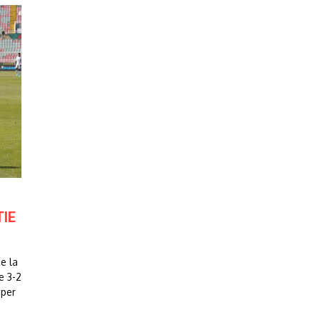
TIE
e la
e 3-2
uper