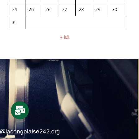
24
25
26
27
28
29
30
31
« Juil
t@lacongolaise242.org