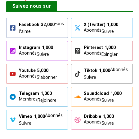
Suivez nous sur
Fans
Facebook
32,000
X (Twitter)
1,000
Abonnés
J'aime
Suivre
Instagram
1,000
Pinterest
1,000
Abonnés
Abonnés
Suivre
Epingler
Abonnés
Youtube
5,000
Tiktok
1,000
Abonnés
S'abonner
Suivre
Telegram
1,000
Soundcloud
1,000
Membres
Abonnés
Rejoindre
Suivre
Abonnés
Vimeo
1,000
Dribbble
1,000
Abonnés
Suivre
Suivre