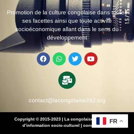
Promotion de la culture congolaise dans toutes
ses facettes ainsi que toute activité
socioéconomique allant dans le sens du
développement
contact@lacongolaise242.org
Copyright © 2015-2023 | La congolaise 242 – média
FR
d’information socio-culturel
|
conçu par SB