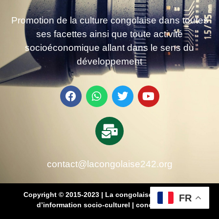
Promotion de la culture congolaise dans toutes
ses facettes ainsi que toute activité
socioéconomique allant dans le sens du
développement
contact@lacongolaise242.org
Copyright © 2015-2023 | La congolaise 242 – média
FR
d’information socio-culturel
|
conçu par SB