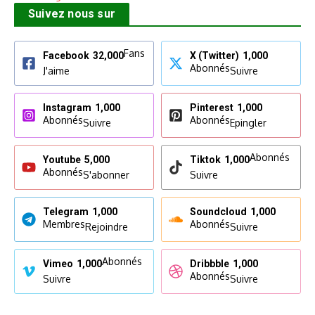
Suivez nous sur
Fans
Facebook
32,000
X (Twitter)
1,000
Abonnés
J'aime
Suivre
Instagram
1,000
Pinterest
1,000
Abonnés
Abonnés
Suivre
Epingler
Abonnés
Youtube
5,000
Tiktok
1,000
Abonnés
S'abonner
Suivre
Telegram
1,000
Soundcloud
1,000
Membres
Abonnés
Rejoindre
Suivre
Abonnés
Vimeo
1,000
Dribbble
1,000
Abonnés
Suivre
Suivre