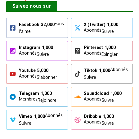
Suivez nous sur
Fans
Facebook
32,000
X (Twitter)
1,000
Abonnés
J'aime
Suivre
Instagram
1,000
Pinterest
1,000
Abonnés
Abonnés
Suivre
Epingler
Abonnés
Youtube
5,000
Tiktok
1,000
Abonnés
S'abonner
Suivre
Telegram
1,000
Soundcloud
1,000
Membres
Abonnés
Rejoindre
Suivre
Abonnés
Vimeo
1,000
Dribbble
1,000
Abonnés
Suivre
Suivre