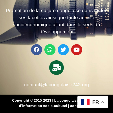
Promotion de la culture congolaise dans toutes
ses facettes ainsi que toute activité
socioéconomique allant dans le sens du
développement
contact@lacongolaise242.org
Copyright © 2015-2023 | La congolaise 242 – média
FR
d’information socio-culturel
|
conçu par SB