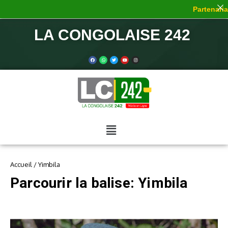
Partenariat
LA CONGOLAISE 242
Accueil
/
Yimbila
Parcourir la balise: Yimbila