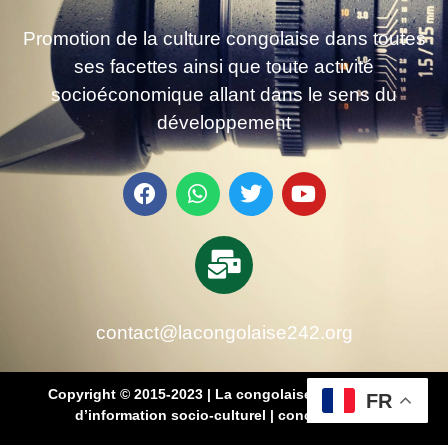
Promotion de la culture congolaise dans toutes
ses facettes ainsi que toute activité
socioéconomique allant dans le sens du
développement
contact@lacongolaise242.org
Copyright © 2015-2023 | La congolaise 242 – média
FR
d’information socio-culturel
|
conçu par SB