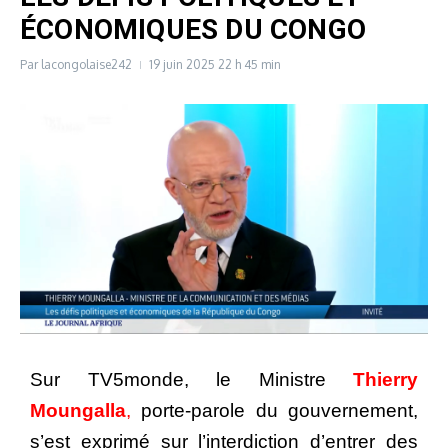
ÉCONOMIQUES DU CONGO
Par
lacongolaise242
19 juin 2025
22 h 45 min
Sur TV5monde, le Ministre
Thierry
Moungall
a
,
porte-parole du gouvernement,
s’est exprimé sur l’interdiction d’entrer des