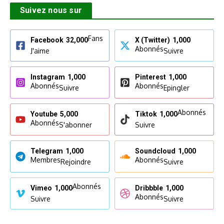
Suivez nous sur
Fans
Facebook
32,000
X (Twitter)
1,000
Abonnés
J'aime
Suivre
Instagram
1,000
Pinterest
1,000
Abonnés
Abonnés
Suivre
Epingler
Abonnés
Youtube
5,000
Tiktok
1,000
Abonnés
S'abonner
Suivre
Telegram
1,000
Soundcloud
1,000
Membres
Abonnés
Rejoindre
Suivre
Abonnés
Vimeo
1,000
Dribbble
1,000
Abonnés
Suivre
Suivre