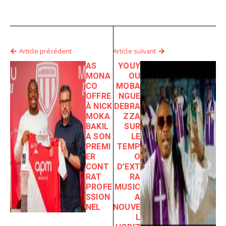
Article précédent
Article suivant
AS
YOUY
MONA
OU
CO
MOBA
OFFRE
NGUE
À NICK
DEBRA
MOKA
ZZA
BAKIL
SUR
A SON
LE
PREMI
TEMP
ER
O
CONT
D’EXT
RAT
RA
PROFE
MUSIC
SSION
A
NEL
NOUVE
L