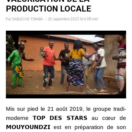
PRODUCTION LOCALE
Par
SABLECHE TSIMBA
25 septembre 2023
16 h 08 min
Mis sur pied le 21 août 2019, le groupe tradi-
moderne 𝗧𝗢𝗣 𝗗𝗘𝗦 𝗦𝗧𝗔𝗥𝗦 au cœur de
𝗠𝗢𝗨𝗬𝗢𝗨𝗡𝗗𝗭𝗜 est en préparation de son