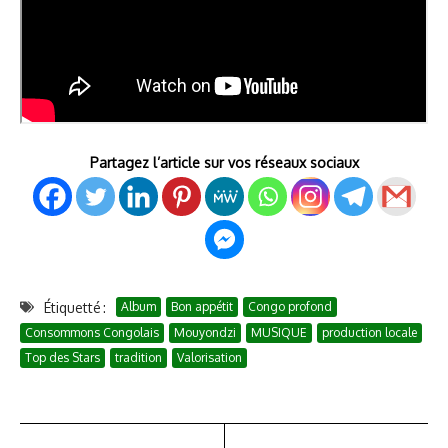
Partagez l’article sur vos réseaux sociaux
Étiquetté :
Album
Bon appétit
Congo profond
Consommons Congolais
Mouyondzi
MUSIQUE
production locale
Top des Stars
tradition
Valorisation