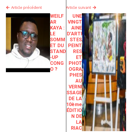
Article précédent
Article suivant
WEILF
UNE
AR
VINGT
KAYA :
AINE
LE
D’ARTI
SOMM
STES
ET DU
PEINT
STAND
RES
-UP
ET
CONG
PHOT
O ?
OGRA
PHES
AU
VERNI
SSAGE
DE LA
10ème
ÉDITIO
N DE
LA
RIAC