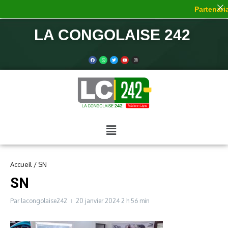
Partenaria
LA CONGOLAISE 242
Accueil
/
SN
SN
Par
lacongolaise242
20 janvier 2024
2 h 56 min