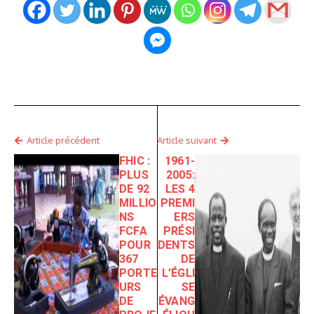
Article précédent
Article suivant
FHIC :
1961-
PLUS
2005:
DE 92
LES 4
MILLIO
PREMI
NS
ERS
FCFA
PRÉSI
POUR
DENTS
367
DE
PORTE
L’ÉGLI
URS
SE
DE
ÉVANG