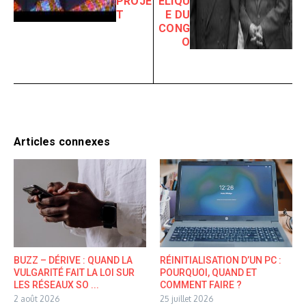
PROJE
ÉLIQU
T
E DU
CONG
O
Articles connexes
BUZZ – DÉRIVE : QUAND LA
RÉINITIALISATION D’UN PC :
VULGARITÉ FAIT LA LOI SUR
POURQUOI, QUAND ET
LES RÉSEAUX SO ...
COMMENT FAIRE ?
2 août 2026
25 juillet 2026