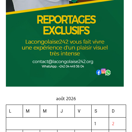
août 2026
L
M
M
J
V
S
D
1
2