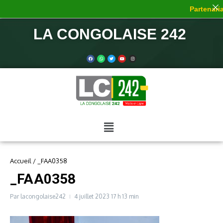
Partenaria
LA CONGOLAISE 242
Accueil
/
_FAA0358
_FAA0358
Par
lacongolaise242
4 juillet 2023
17 h 13 min