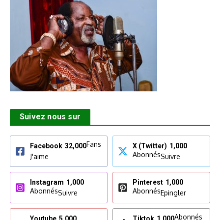
Suivez nous sur
Fans
Facebook
32,000
X (Twitter)
1,000
Abonnés
J'aime
Suivre
Instagram
1,000
Pinterest
1,000
Abonnés
Abonnés
Suivre
Epingler
Abonnés
Youtube
5,000
Tiktok
1,000