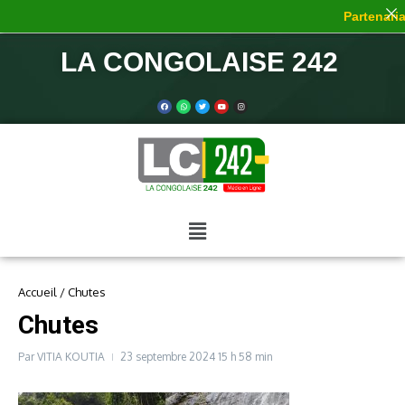
Partenariat
LA CONGOLAISE 242
Accueil
/
Chutes
Chutes
Par
VITIA KOUTIA
23 septembre 2024
15 h 58 min