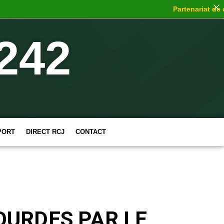
Partenariat de choc
: 
242
PORT
DIRECT RCJ
CONTACT
OURDES PAR LE