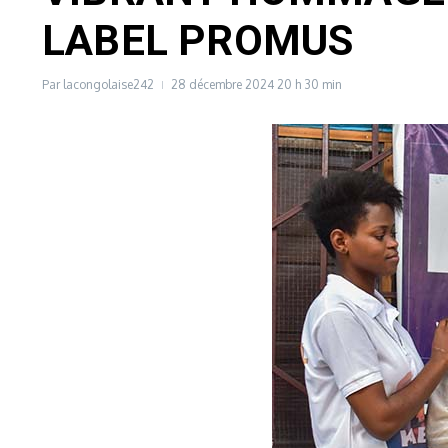
LABEL PROMUS
Par
lacongolaise242
28 décembre 2024
20 h 30 min