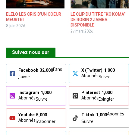
ELELO LES CRIS D’UN COEUR
LE CLIP DU TITRE “KO KOMA”
MEURTRI
DE ROBIN 2 ZAMBA
DISPONIBLE
8 juin 2026
27 mars 2026
Suivez nous sur
Fans
Facebook
32,000
X (Twitter)
1,000
Abonnés
J'aime
Suivre
Instagram
1,000
Pinterest
1,000
Abonnés
Abonnés
Suivre
Epingler
Abonnés
Youtube
5,000
Tiktok
1,000
Abonnés
S'abonner
Suivre