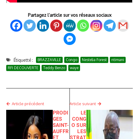
Partagez l’article sur vos réseaux sociaux
Étiquetté :
BRAZZAVILLE
Congo
Nestelia Forest
ntimani
RFI DECOUVERTE
Teddy Benzo
waye
Article précédent
Article suivant
PRODI
LE
GES
CONG
SAINT-
O SUR
AUFFR
LES
ET
STRAT