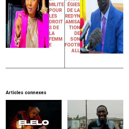
MILITE
ÉGIES
POUR
DE LA
LES
REDYN
DROIT
AMISA
S DE
TION
LA
DE
FEMM
SON
E
FOOTB
ALL
Articles connexes