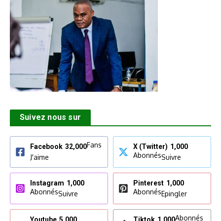
Suivez nous sur
Fans
Facebook
32,000
X (Twitter)
1,000
Abonnés
J'aime
Suivre
Instagram
1,000
Pinterest
1,000
Abonnés
Abonnés
Suivre
Epingler
Abonnés
Youtube
5,000
Tiktok
1,000