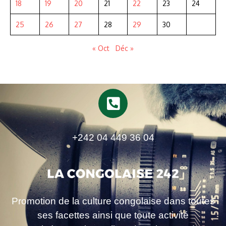
18
19
20
21
22
23
24
25
26
27
28
29
30
« Oct
Déc »
+242 04 449 36 04
Promotion de la culture congolaise dans toutes
ses facettes ainsi que toute activité