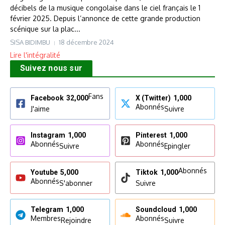
décibels de la musique congolaise dans le ciel français le 1
février 2025. Depuis l’annonce de cette grande production
scénique sur la plac...
SISA BIDIMBU
18 décembre 2024
Lire l'intégralité
Suivez nous sur
Fans
Facebook
32,000
X (Twitter)
1,000
Abonnés
J'aime
Suivre
Instagram
1,000
Pinterest
1,000
Abonnés
Abonnés
Suivre
Epingler
Abonnés
Youtube
5,000
Tiktok
1,000
Abonnés
S'abonner
Suivre
Telegram
1,000
Soundcloud
1,000
Membres
Abonnés
Rejoindre
Suivre