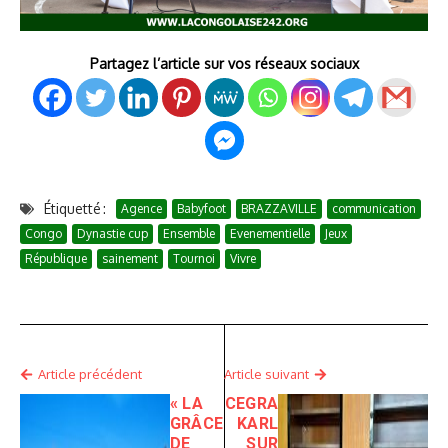
Partagez l’article sur vos réseaux sociaux
Étiquetté :
Agence
Babyfoot
BRAZZAVILLE
communication
Congo
Dynastie cup
Ensemble
Evenementielle
Jeux
République
sainement
Tournoi
Vivre
Article précédent
Article suivant
« LA
CEGRA
GRÂCE
KARL
DE
SUR