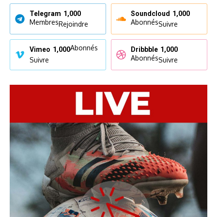
Telegram
1,000
Soundcloud
1,000
Membres
Abonnés
Rejoindre
Suivre
Abonnés
Vimeo
1,000
Dribbble
1,000
Abonnés
Suivre
Suivre