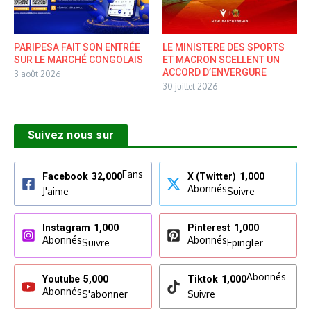
PARIPESA FAIT SON ENTRÉE
LE MINISTERE DES SPORTS
SUR LE MARCHÉ CONGOLAIS
ET MACRON SCELLENT UN
ACCORD D’ENVERGURE
3 août 2026
30 juillet 2026
Suivez nous sur
Fans
Facebook
32,000
X (Twitter)
1,000
Abonnés
J'aime
Suivre
Instagram
1,000
Pinterest
1,000
Abonnés
Abonnés
Suivre
Epingler
Abonnés
Youtube
5,000
Tiktok
1,000
Abonnés
S'abonner
Suivre