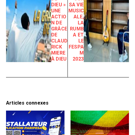
DIEU »
SA VIE
UNE
MUSIC
ACTIO
ALE,
N DE
LA
GRÂCE
RUMB
DE
A ET
CLAUD
LE
RICK
FESPA
MIERE
M
À DIEU
2023
Articles connexes