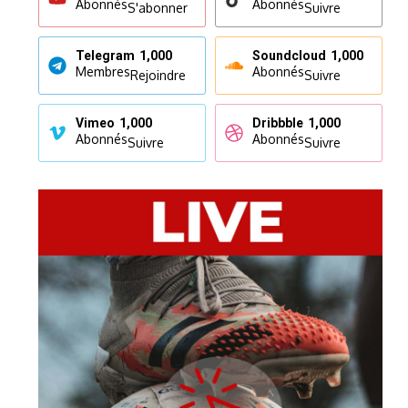
Abonnés
Abonnés
S'abonner
Suivre
Telegram
1,000
Soundcloud
1,000
Membres
Abonnés
Rejoindre
Suivre
Vimeo
1,000
Dribbble
1,000
Abonnés
Abonnés
Suivre
Suivre