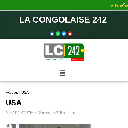
Partenariat
LA CONGOLAISE 242
Accueil
/
USA
USA
Par
VITIA KOUTIA
12 mars 2025
11 h 21 min