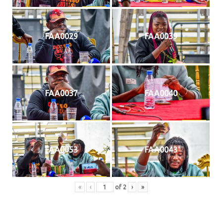
FAA0029
FAA0039
FAA0037
FAA0040
FAA0053
FAA0043
«
‹
of
2
›
»