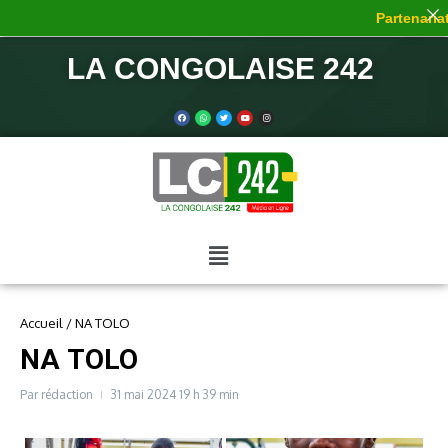
Partenariat 
LA CONGOLAISE 242
Accueil
/
NA TOLO
NA TOLO
Par
rédaction
31 mai 2024
19 h 39 min