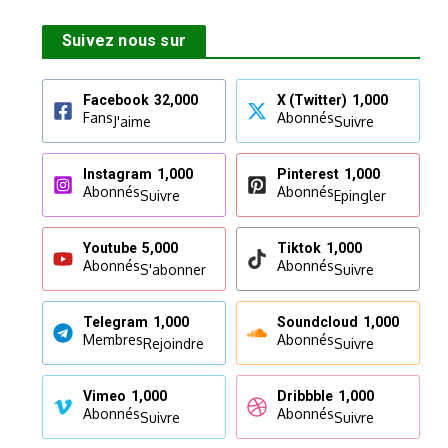
Suivez nous sur
Facebook
32,000
X (Twitter)
1,000
Fans
Abonnés
J'aime
Suivre
Instagram
1,000
Pinterest
1,000
Abonnés
Abonnés
Suivre
Epingler
Youtube
5,000
Tiktok
1,000
Abonnés
Abonnés
S'abonner
Suivre
Telegram
1,000
Soundcloud
1,000
Membres
Abonnés
Rejoindre
Suivre
Vimeo
1,000
Dribbble
1,000
Abonnés
Abonnés
Suivre
Suivre