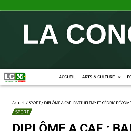
LA CON
ACCUEIL
ARTS & CULTURE
F
Accueil
/
SPORT
/
DIPLÔME A CAF : BARTHELEMY ET CÉDRIC RÉCOM
SPORT
DIPLÔME A CAF : B