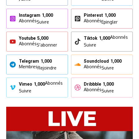
Instagram
1,000
Pinterest
1,000
Abonnés
Abonnés
Suivre
Epingler
Abonnés
Youtube
5,000
Tiktok
1,000
Abonnés
S'abonner
Suivre
Telegram
1,000
Soundcloud
1,000
Membres
Abonnés
Rejoindre
Suivre
Abonnés
Vimeo
1,000
Dribbble
1,000
Abonnés
Suivre
Suivre