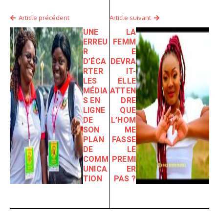
Article précédent
Article suivant
UNE
LA
ERREU
FEMM
R
E
D’ÉCA
DEVRA
RTER
IT-
LES
ELLE
MÉDIA
ATTEN
S EN
DRE
LIGNE
QUE
DE
L’HOM
SON
ME
PLAN
FASSE
DE
LE
COMM
PREMI
UNICA
ER
TION
PAS ?