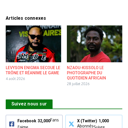
Articles connexes
LEVYSON ENIGMA SECOUE LE
NZAOU-KISSOLO LE
TRÔNE ET RÉANIME LE GAME
PHOTOGRAPHE DU
QUOTIDIEN AFRICAIN
4 août 2026
28 juillet 2026
Suivez nous sur
Fans
Facebook
32,000
X (Twitter)
1,000
Abonnés
J'aime
Suivre