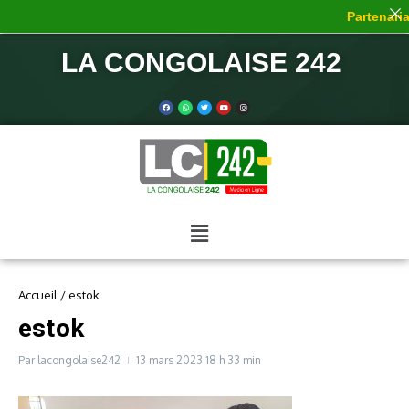
Partenariat
LA CONGOLAISE 242
Accueil
/
estok
estok
Par
lacongolaise242
13 mars 2023
18 h 33 min