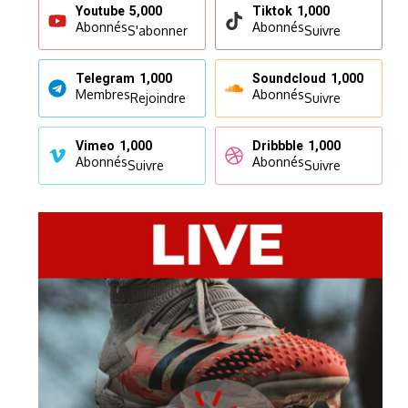
Youtube
5,000
Tiktok
1,000
Abonnés
Abonnés
S'abonner
Suivre
Telegram
1,000
Soundcloud
1,000
Membres
Abonnés
Rejoindre
Suivre
Vimeo
1,000
Dribbble
1,000
Abonnés
Abonnés
Suivre
Suivre