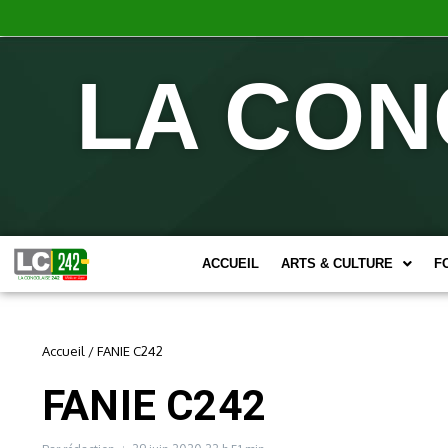
LA CON
ACCUEIL
ARTS & CULTURE
F
Accueil
/
FANIE C242
FANIE C242