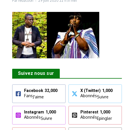
Par
rédaction
29 juin 2020
22 h 51 min
Suivez nous sur
Facebook
32,000
X (Twitter)
1,000
Fans
Abonnés
J'aime
Suivre
Instagram
1,000
Pinterest
1,000
Abonnés
Abonnés
Suivre
Epingler