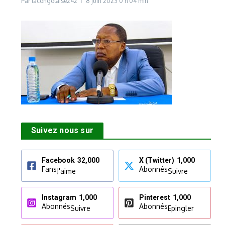
Par
lacongolaise242
8 juin 2023
0 h 04 min
Suivez nous sur
Facebook
32,000
X (Twitter)
1,000
Fans
Abonnés
J'aime
Suivre
Instagram
1,000
Pinterest
1,000
Abonnés
Abonnés
Suivre
Epingler