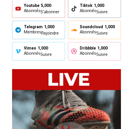
Youtube
5,000
Tiktok
1,000
Abonnés
Abonnés
S'abonner
Suivre
Telegram
1,000
Soundcloud
1,000
Membres
Abonnés
Rejoindre
Suivre
Vimeo
1,000
Dribbble
1,000
Abonnés
Abonnés
Suivre
Suivre