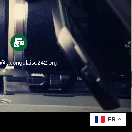
t@lacongolaise242.org
FR