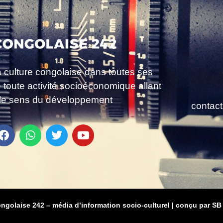
a culture congolaise dans toutes ses
e toute activité socioéconomique allant
le sens du développement
contac
ongolaise 242 – média d’information socio-culturel
|
conçu par SB