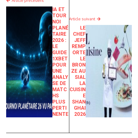
Article précédent
IA ET
TOUR
Article suivant
NOI
PLANÉ
LE
TAIRE
CHEF
2026 :
JEFF
LE
REMP
GUIDE
ORTE
1XBET
LE
POUR
BRON
UNE
ZE AU
ANALY
SIAL
SE DE
LA
MATC
CUISIN
HS
E
PLUS
SHAN
PERTI
GHAI
NENTE
2026