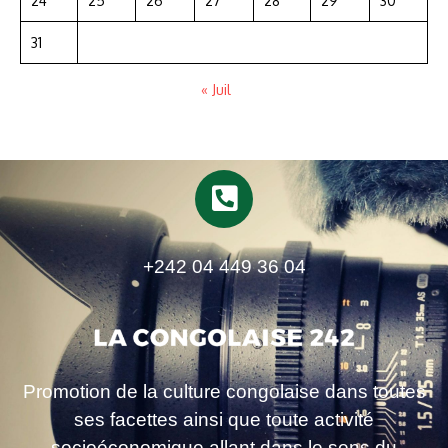
24
25
26
27
28
29
30
31
« Juil
+242 04 449 36 04
Promotion de la culture congolaise dans toutes
ses facettes ainsi que toute activité
socioéconomique allant dans le sens du