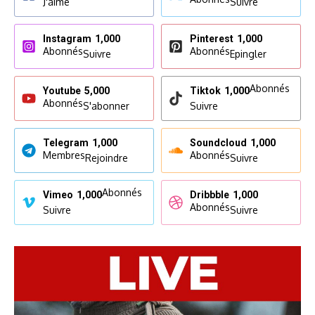
J'aime
Suivre
Instagram
1,000
Pinterest
1,000
Abonnés
Abonnés
Suivre
Epingler
Abonnés
Youtube
5,000
Tiktok
1,000
Abonnés
S'abonner
Suivre
Telegram
1,000
Soundcloud
1,000
Membres
Abonnés
Rejoindre
Suivre
Abonnés
Vimeo
1,000
Dribbble
1,000
Abonnés
Suivre
Suivre