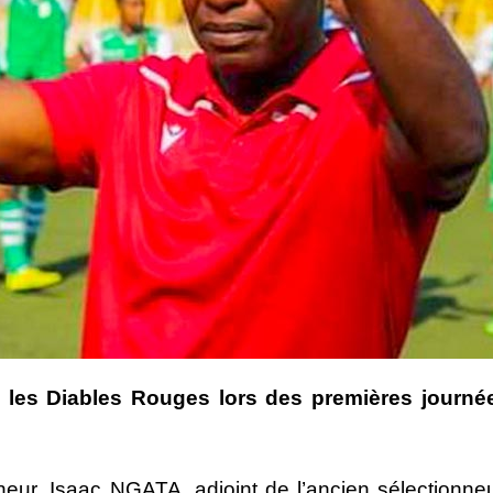
les Diables Rouges lors des premières journé
ineur, Isaac NGATA, adjoint de l’ancien sélectionn