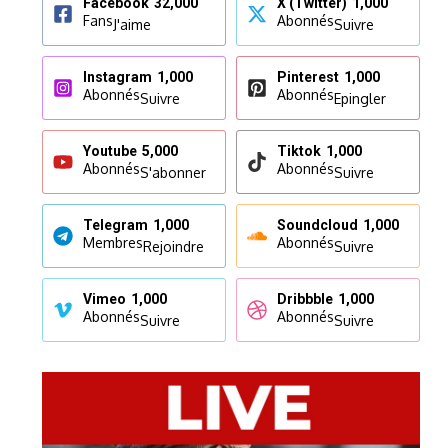
Facebook
32,000
X (Twitter)
1,000
Fans
Abonnés
J'aime
Suivre
Instagram
1,000
Pinterest
1,000
Abonnés
Abonnés
Suivre
Epingler
Youtube
5,000
Tiktok
1,000
Abonnés
Abonnés
S'abonner
Suivre
Telegram
1,000
Soundcloud
1,000
Membres
Abonnés
Rejoindre
Suivre
Vimeo
1,000
Dribbble
1,000
Abonnés
Abonnés
Suivre
Suivre