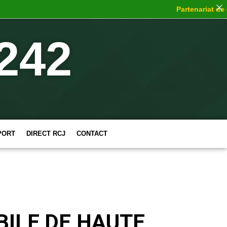
Partenariat de choc
: 
242
PORT
DIRECT RCJ
CONTACT
BILE DE HAUTE