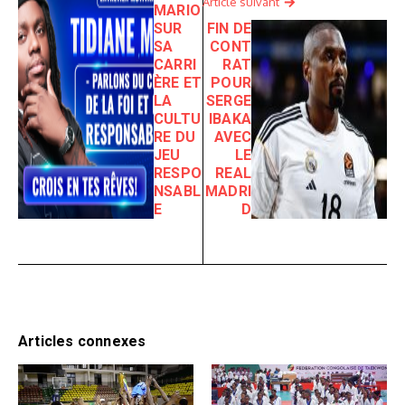
Article suivant
MARIO
SUR
FIN DE
SA
CONT
CARRI
RAT
ÈRE ET
POUR
LA
SERGE
CULTU
IBAKA
RE DU
AVEC
JEU
LE
RESPO
REAL
NSABL
MADRI
E
D
Articles connexes