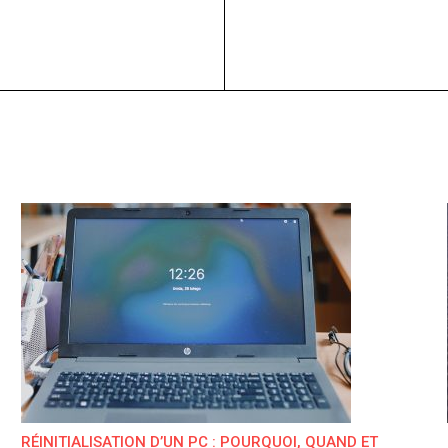
RÉINITIALISATION D’UN PC : POURQUOI, QUAND ET