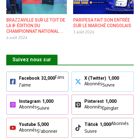
BRAZZAVILLE SUR LE TOIT DE
PARIPESA FAIT SON ENTRÉE
LA 8ᵉ ÉDITION DU
SUR LE MARCHÉ CONGOLAIS
CHAMPIONNAT NATIONAL ...
3 août 2026
6 août 2026
Suivez nous sur
Fans
Facebook
32,000
X (Twitter)
1,000
Abonnés
J'aime
Suivre
Instagram
1,000
Pinterest
1,000
Abonnés
Abonnés
Suivre
Epingler
Abonnés
Youtube
5,000
Tiktok
1,000
Abonnés
S'abonner
Suivre