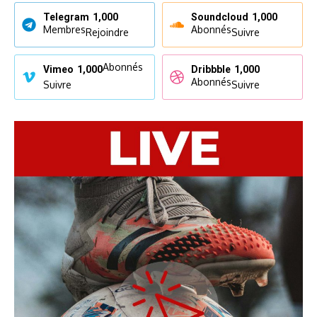
Telegram
1,000
Soundcloud
1,000
Membres
Abonnés
Rejoindre
Suivre
Abonnés
Vimeo
1,000
Dribbble
1,000
Abonnés
Suivre
Suivre