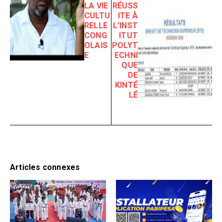
LA VIE
RÉUSS
CULTU
ITE À
RELLE
L’INST
CONG
ITUT
OLAIS
POLYT
E
ECHNI
QUE
DE
KINTÉ
LÉ
Articles connexes