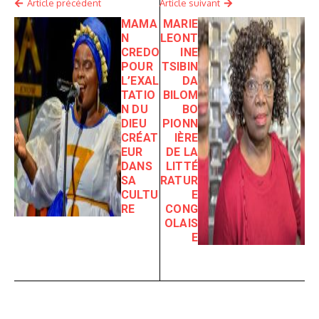
Article précédent
Article suivant
MAMA
MARIE
N
LEONT
CREDO
INE
POUR
TSIBIN
L’EXAL
DA
TATIO
BILOM
N DU
BO
DIEU
PIONN
CRÉAT
IÈRE
EUR
DE LA
DANS
LITTÉ
SA
RATUR
CULTU
E
RE
CONG
OLAIS
E