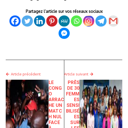
Partagez l’article sur vos réseaux sociaux
Article précédent
Article suivant
LE
PRÈS
CONG
DE 30
O
FEMM
ARRAC
ES
HE UN
SENSI
MATC
BILISÉ
H NUL
ES
FACE
SUR