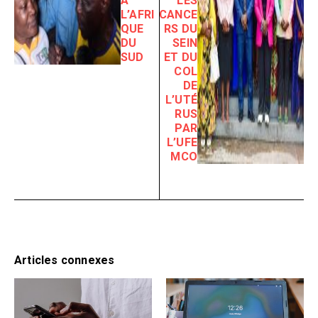
À
LES
L’AFRI
CANCE
QUE
RS DU
DU
SEIN
SUD
ET DU
COL
DE
L’UTÉ
RUS
PAR
L’UFE
MCO
Articles connexes