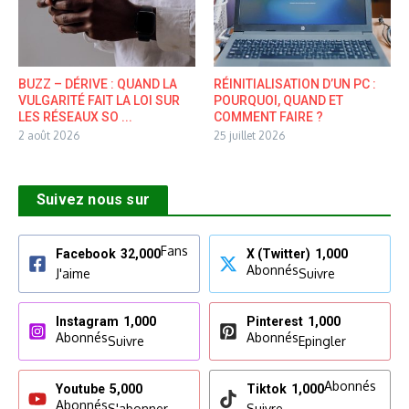
BUZZ – DÉRIVE : QUAND LA
RÉINITIALISATION D’UN PC :
VULGARITÉ FAIT LA LOI SUR
POURQUOI, QUAND ET
LES RÉSEAUX SO ...
COMMENT FAIRE ?
2 août 2026
25 juillet 2026
Suivez nous sur
Fans
Facebook
32,000
X (Twitter)
1,000
Abonnés
J'aime
Suivre
Instagram
1,000
Pinterest
1,000
Abonnés
Abonnés
Suivre
Epingler
Abonnés
Youtube
5,000
Tiktok
1,000
Abonnés
S'abonner
Suivre