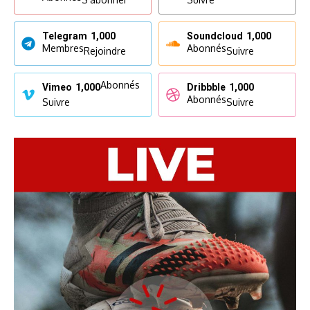
Telegram
1,000
Soundcloud
1,000
Membres
Abonnés
Rejoindre
Suivre
Abonnés
Vimeo
1,000
Dribbble
1,000
Abonnés
Suivre
Suivre