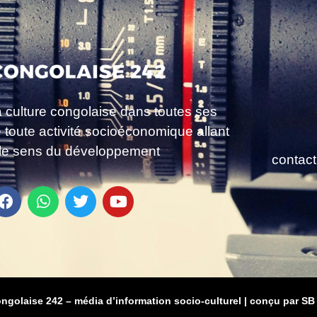
a culture congolaise dans toutes ses
e toute activité socioéconomique allant
le sens du développement
contac
ongolaise 242 – média d’information socio-culturel
|
conçu par SB