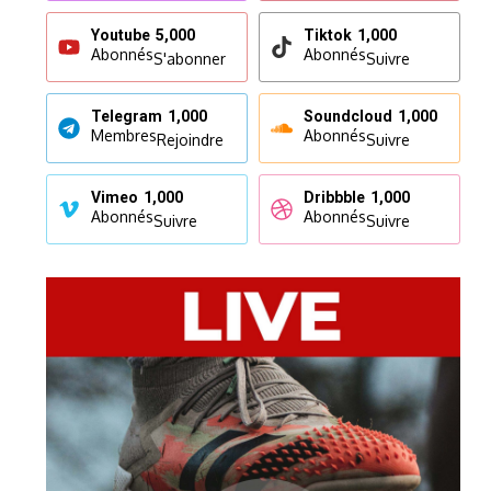
Youtube
5,000
Tiktok
1,000
Abonnés
Abonnés
S'abonner
Suivre
Telegram
1,000
Soundcloud
1,000
Membres
Abonnés
Rejoindre
Suivre
Vimeo
1,000
Dribbble
1,000
Abonnés
Abonnés
Suivre
Suivre