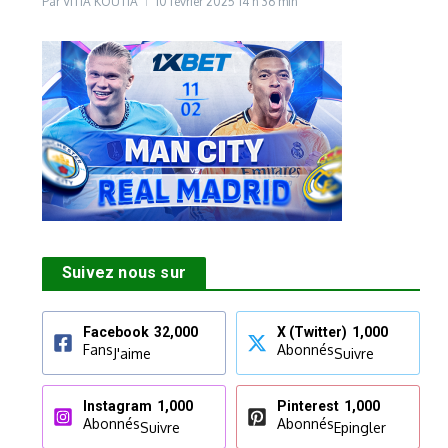
Par
VITIA KOUTIA
10 février 2025
14 h 36 min
Suivez nous sur
Facebook
32,000
X (Twitter)
1,000
Fans
Abonnés
J'aime
Suivre
Instagram
1,000
Pinterest
1,000
Abonnés
Abonnés
Suivre
Epingler