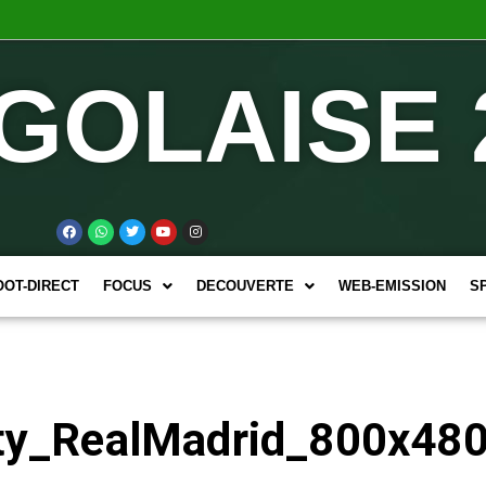
GOLAISE 
OOT-DIRECT
FOCUS
DECOUVERTE
WEB-EMISSION
S
ty_RealMadrid_800x48