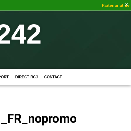
Partenariat de ch
242
PORT
DIRECT RCJ
CONTACT
0_FR_nopromo