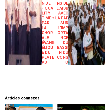
N DE
NS DE
« QUA
L’AISB
LITY
AVEC
TIME »
LA FAE
PAR
SUR
LA
L’IMP
CHOR
ORTA
ALE
NCE
ÉVANG
DU
ÉLIQU
BASSI
E DU
N DU
PLATE
CONG
AU
O
Articles connexes