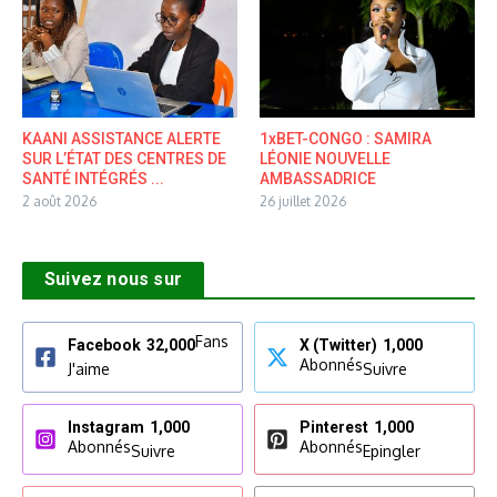
KAANI ASSISTANCE ALERTE
1xBET-CONGO : SAMIRA
SUR L’ÉTAT DES CENTRES DE
LÉONIE NOUVELLE
SANTÉ INTÉGRÉS ...
AMBASSADRICE
2 août 2026
26 juillet 2026
Suivez nous sur
Fans
Facebook
32,000
X (Twitter)
1,000
Abonnés
J'aime
Suivre
Instagram
1,000
Pinterest
1,000
Abonnés
Abonnés
Suivre
Epingler