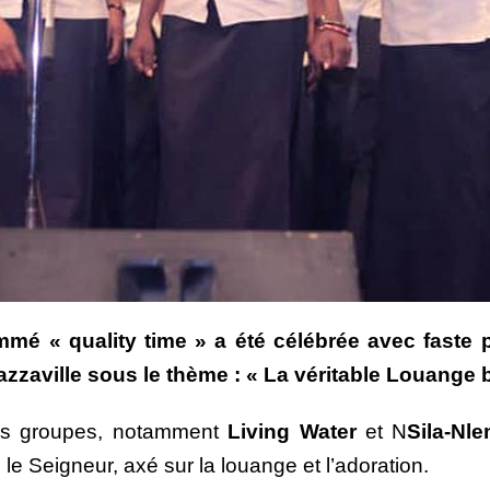
é « quality time » a été célébrée avec faste p
zaville sous le thème : « La véritable Louange b
res groupes, notamment
Living Water
et N
Sila-Nl
le Seigneur, axé sur la louange et l’adoration.