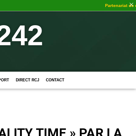
Partenariat de choc
242
PORT
DIRECT RCJ
CONTACT
ALITY TIME » PAR LA