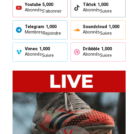
Youtube
5,000
Tiktok
1,000
Abonnés
Abonnés
S'abonner
Suivre
Telegram
1,000
Soundcloud
1,000
Membres
Abonnés
Rejoindre
Suivre
Vimeo
1,000
Dribbble
1,000
Abonnés
Abonnés
Suivre
Suivre