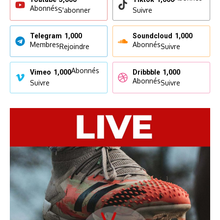
Abonnés
S'abonner
Suivre
Telegram
1,000
Soundcloud
1,000
Membres
Abonnés
Rejoindre
Suivre
Abonnés
Vimeo
1,000
Dribbble
1,000
Abonnés
Suivre
Suivre