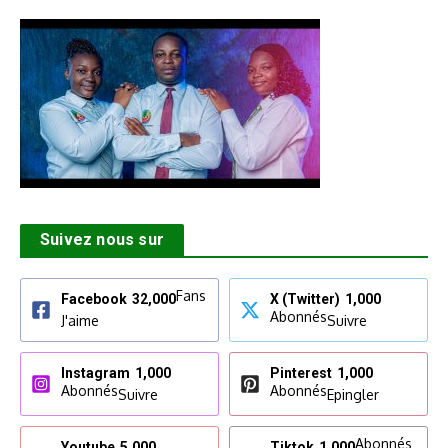
Suivez nous sur
Fans
Facebook
32,000
X (Twitter)
1,000
Abonnés
J'aime
Suivre
Instagram
1,000
Pinterest
1,000
Abonnés
Abonnés
Suivre
Epingler
Abonnés
Youtube
5,000
Tiktok
1,000