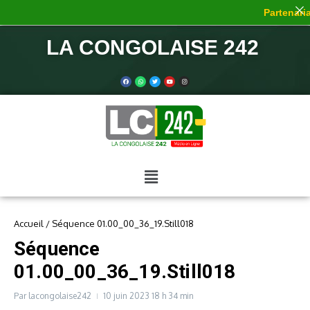
Partenariat
LA CONGOLAISE 242
Accueil
/
Séquence 01.00_00_36_19.Still018
Séquence
01.00_00_36_19.Still018
Par
lacongolaise242
10 juin 2023
18 h 34 min