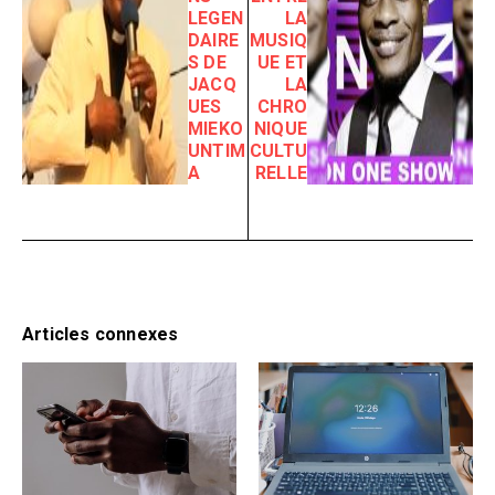
LEGEN
LA
DAIRE
MUSIQ
S DE
UE ET
JACQ
LA
UES
CHRO
MIEKO
NIQUE
UNTIM
CULTU
A
RELLE
Articles connexes