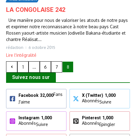
LA CONGOLAISE 242
Une manière pour nous de valoriser les atouts de notre pays
et exprimer notre reconnaissance à notre beau pays Cast
Rossen yaourt-artiste musicien Jodivelle Bakana-étudiante et
chantre Réalisat...
rédaction
6 octobre 2015
Lire l'intégralité
1
...
6
7
8
Suivez nous sur
Fans
Facebook
32,000
X (Twitter)
1,000
Abonnés
J'aime
Suivre
Instagram
1,000
Pinterest
1,000
Abonnés
Abonnés
Suivre
Epingler