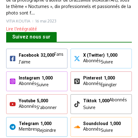
le thème « Nocturnes », dix professionnels et passionnés de la
photo sont f...
VITIA KOUTIA
16 mai 2023
Lire l'intégralité
Suivez nous sur
Fans
Facebook
32,000
X (Twitter)
1,000
Abonnés
J'aime
Suivre
Instagram
1,000
Pinterest
1,000
Abonnés
Abonnés
Suivre
Epingler
Abonnés
Youtube
5,000
Tiktok
1,000
Abonnés
S'abonner
Suivre
Telegram
1,000
Soundcloud
1,000
Membres
Abonnés
Rejoindre
Suivre