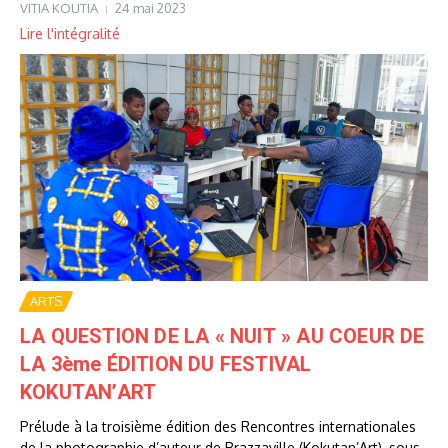
VITIA KOUTIA
24 mai 2023
Lire l'intégralité
ARTS
LA QUESTION DE LA « NUIT » AU COEUR DE
LA 3ème ÉDITION DU FESTIVAL
KOKUTAN’ART
Prélude à la troisième édition des Rencontres internationales
de la photographie d’auteur de Brazzaville (Kokutan’Art), sous