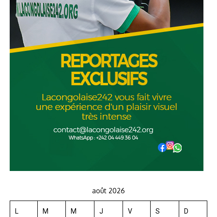
août 2026
L
M
M
J
V
S
D