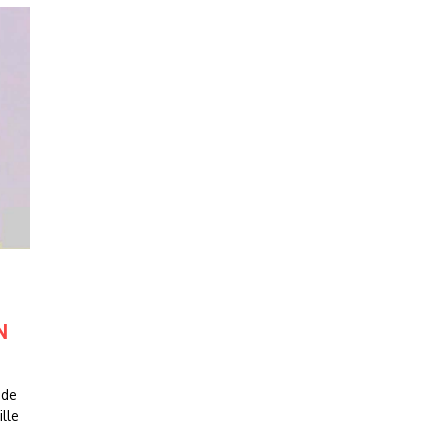
N
 de
lle