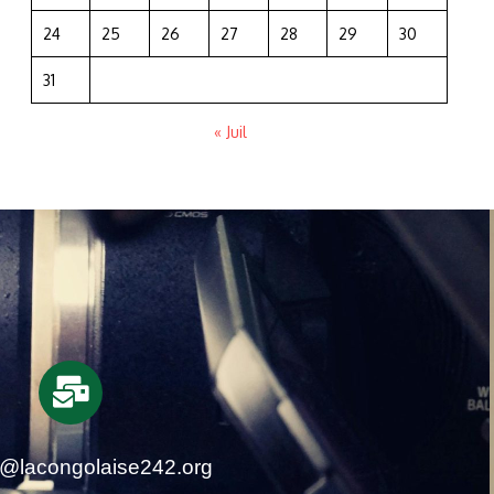
24
25
26
27
28
29
30
31
« Juil
t@lacongolaise242.org