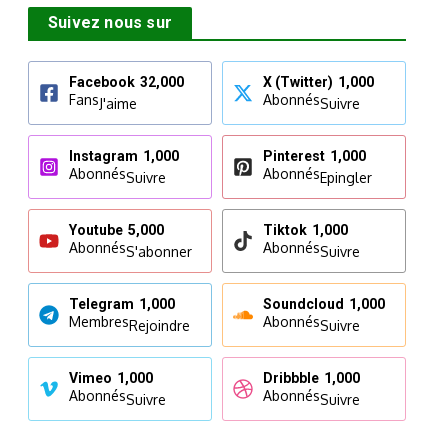
Suivez nous sur
Facebook
32,000
X (Twitter)
1,000
Fans
Abonnés
J'aime
Suivre
Instagram
1,000
Pinterest
1,000
Abonnés
Abonnés
Suivre
Epingler
Youtube
5,000
Tiktok
1,000
Abonnés
Abonnés
S'abonner
Suivre
Telegram
1,000
Soundcloud
1,000
Membres
Abonnés
Rejoindre
Suivre
Vimeo
1,000
Dribbble
1,000
Abonnés
Abonnés
Suivre
Suivre