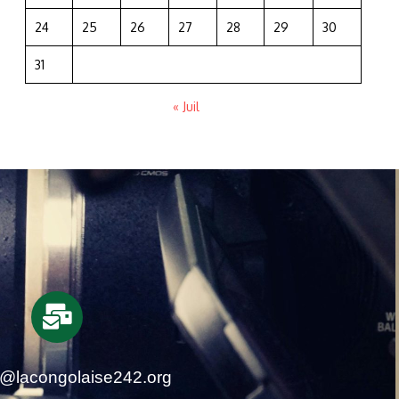
24
25
26
27
28
29
30
31
« Juil
t@lacongolaise242.org