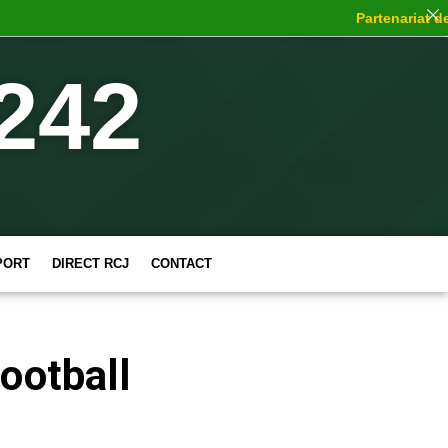
Partenariat de c
242
PORT
DIRECT RCJ
CONTACT
football