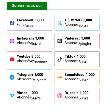
Suivez nous sur
Facebook
32,000
X (Twitter)
1,000
Fans
Abonnés
J'aime
Suivre
Instagram
1,000
Pinterest
1,000
Abonnés
Abonnés
Suivre
Epingler
Youtube
5,000
Tiktok
1,000
Abonnés
Abonnés
S'abonner
Suivre
Telegram
1,000
Soundcloud
1,000
Membres
Abonnés
Rejoindre
Suivre
Vimeo
1,000
Dribbble
1,000
Abonnés
Abonnés
Suivre
Suivre