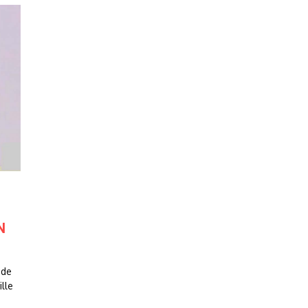
N
 de
lle