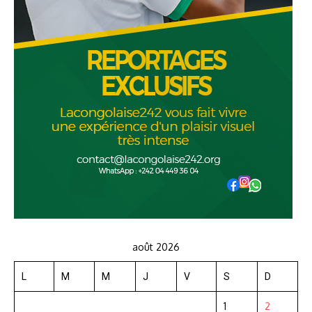
août 2026
L
M
M
J
V
S
D
1
2