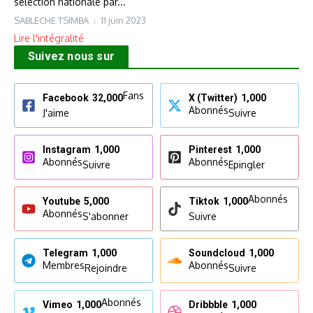
sélection nationale par...
SABLECHE TSIMBA
11 juin 2023
Lire l'intégralité
Suivez nous sur
Fans
Facebook
32,000
X (Twitter)
1,000
Abonnés
J'aime
Suivre
Instagram
1,000
Pinterest
1,000
Abonnés
Abonnés
Suivre
Epingler
Abonnés
Youtube
5,000
Tiktok
1,000
Abonnés
S'abonner
Suivre
Telegram
1,000
Soundcloud
1,000
Membres
Abonnés
Rejoindre
Suivre
Abonnés
Vimeo
1,000
Dribbble
1,000