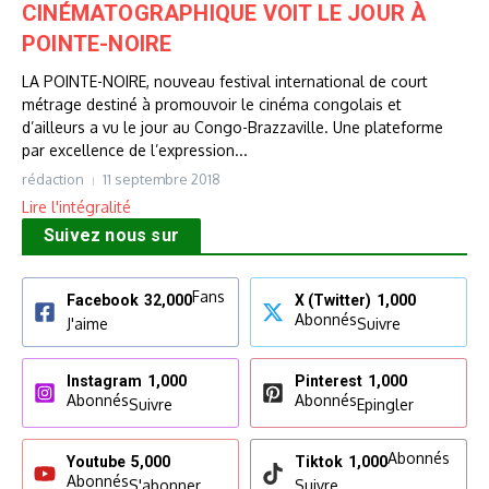
CINÉMATOGRAPHIQUE VOIT LE JOUR À
POINTE-NOIRE
LA POINTE-NOIRE, nouveau festival international de court
métrage destiné à promouvoir le cinéma congolais et
d’ailleurs a vu le jour au Congo-Brazzaville. Une plateforme
par excellence de l’expression...
rédaction
11 septembre 2018
Lire l'intégralité
Suivez nous sur
Fans
Facebook
32,000
X (Twitter)
1,000
Abonnés
J'aime
Suivre
Instagram
1,000
Pinterest
1,000
Abonnés
Abonnés
Suivre
Epingler
Abonnés
Youtube
5,000
Tiktok
1,000
Abonnés
S'abonner
Suivre