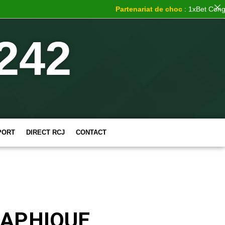
Partenariat de choc
: 1xBet Congo s’off
242
PORT
DIRECT RCJ
CONTACT
RAPHIQUE