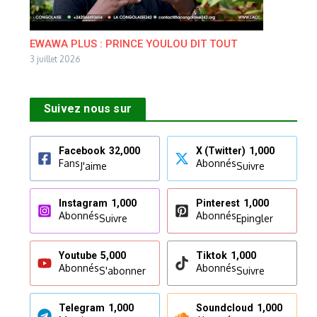
EWAWA PLUS : PRINCE YOULOU DIT TOUT
3 juillet 2026
Suivez nous sur
Facebook
32,000
X (Twitter)
1,000
Fans
Abonnés
J'aime
Suivre
Instagram
1,000
Pinterest
1,000
Abonnés
Abonnés
Suivre
Epingler
Youtube
5,000
Tiktok
1,000
Abonnés
Abonnés
S'abonner
Suivre
Telegram
1,000
Soundcloud
1,000