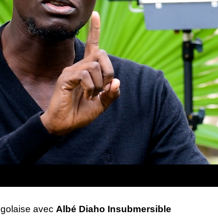
ongolaise avec
Albé Diaho Insubmersibl
e