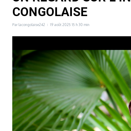
CONGOLAISE
Par
lacongolaise242
19 août 2025
15 h 30 min