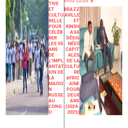
Article suivant
TIVE
ET
BRAZZ
CULTU
AVILLE
RELLE
ET
POUR
KINSH
CÉLÉB
ASA
RER
DÉSIG
LES 55
NÉES
ANS
CAPIT
DE
ALES
L’IMPL
DE LA
ANTAT
CULTU
ION DE
RE
LA
AFRIC
MAISO
AINE
N
POUR
RUSSE
DEUX
AU
ANS
CONG
(2024-
O
2025)