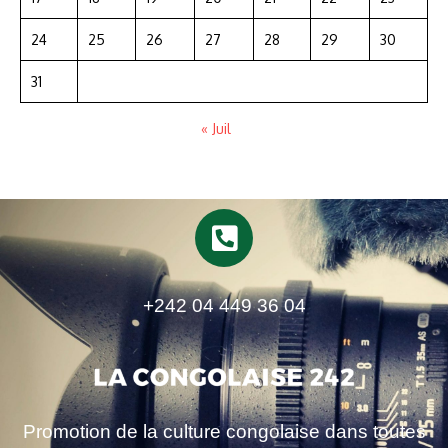
24
25
26
27
28
29
30
31
« Juil
+242 04 449 36 04
Promotion de la culture congolaise dans toutes