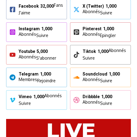
Fans
Facebook
32,000
X (Twitter)
1,000
Abonnés
J'aime
Suivre
Instagram
1,000
Pinterest
1,000
Abonnés
Abonnés
Suivre
Epingler
Abonnés
Youtube
5,000
Tiktok
1,000
Abonnés
S'abonner
Suivre
Telegram
1,000
Soundcloud
1,000
Membres
Abonnés
Rejoindre
Suivre
Abonnés
Vimeo
1,000
Dribbble
1,000
Abonnés
Suivre
Suivre