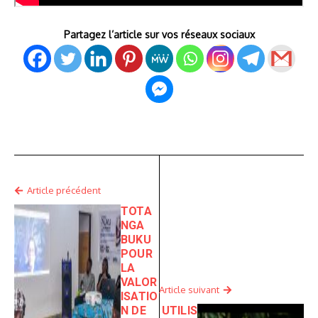
Partagez l’article sur vos réseaux sociaux
Article précédent
TOTA
NGA
BUKU
POUR
LA
VALOR
Article suivant
ISATIO
N DE
UTILIS