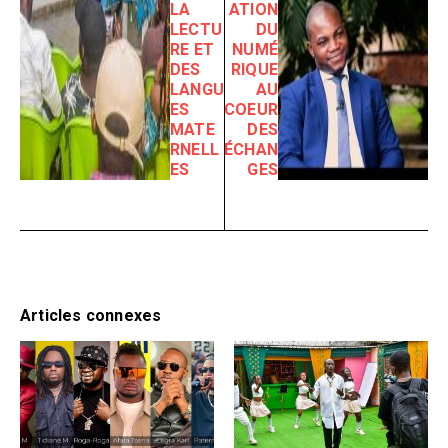
LA
ATION
LECTU
DU
RE ET
NUMÉ
DES
RIQUE
LANGU
AU
ES
COEUR
MATE
DES
RNELL
ÉCHAN
ES
GES
Articles connexes