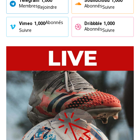
Telegram
1,000
Soundcloud
1,000
Membres
Abonnés
Rejoindre
Suivre
Abonnés
Vimeo
1,000
Dribbble
1,000
Abonnés
Suivre
Suivre