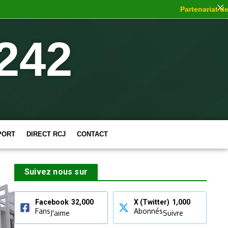
Partenariat de ch
242
PORT
DIRECT RCJ
CONTACT
Suivez nous sur
Facebook
32,000
X (Twitter)
1,000
Fans
Abonnés
J'aime
Suivre