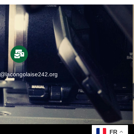
t@lacongolaise242.org
FR