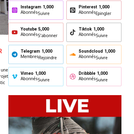
Instagram
1,000
Pinterest
1,000
Abonnés
Abonnés
Suivre
Epingler
Youtube
5,000
Tiktok
1,000
Abonnés
Abonnés
S'abonner
Suivre
R
Telegram
1,000
Soundcloud
1,000
Membres
Abonnés
Rejoindre
Suivre
 une
Vimeo
1,000
Dribbble
1,000
rojet
Abonnés
Abonnés
Suivre
Suivre
tic