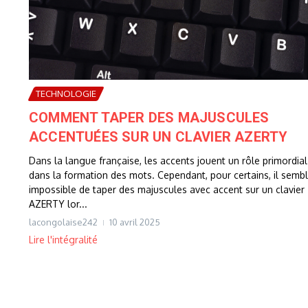
TECHNOLOGIE
COMMENT TAPER DES MAJUSCULES
ACCENTUÉES SUR UN CLAVIER AZERTY
Dans la langue française, les accents jouent un rôle primordial
dans la formation des mots. Cependant, pour certains, il semb
impossible de taper des majuscules avec accent sur un clavier
AZERTY lor...
lacongolaise242
10 avril 2025
Lire l'intégralité