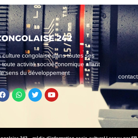
a culture congolaise dans toutes ses
e toute activité socioéconomique allant
le sens du développement
contac
ongolaise 242 – média d’information socio-culturel
|
conçu par SB