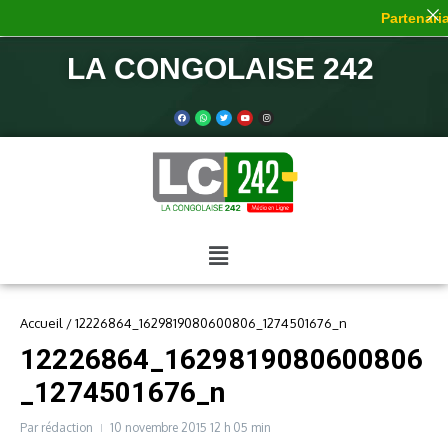
Partenariat
LA CONGOLAISE 242
Accueil
/
12226864_1629819080600806_1274501676_n
12226864_1629819080600806
_1274501676_n
Par
rédaction
10 novembre 2015
12 h 05 min