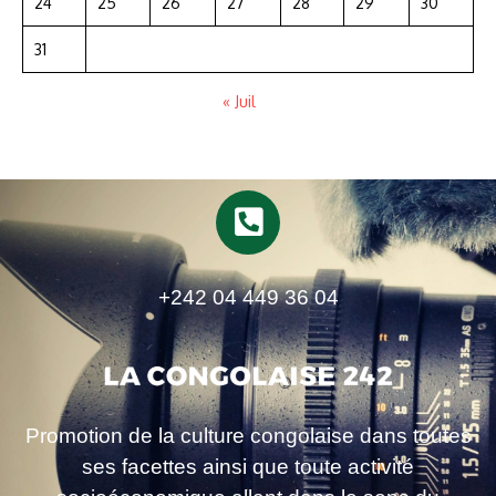
24
25
26
27
28
29
30
31
« Juil
+242 04 449 36 04
Promotion de la culture congolaise dans toutes
ses facettes ainsi que toute activité