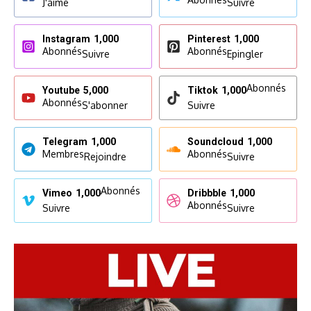
J'aime
Suivre
Instagram
1,000
Pinterest
1,000
Abonnés
Abonnés
Suivre
Epingler
Abonnés
Youtube
5,000
Tiktok
1,000
Abonnés
S'abonner
Suivre
Telegram
1,000
Soundcloud
1,000
Membres
Abonnés
Rejoindre
Suivre
Abonnés
Vimeo
1,000
Dribbble
1,000
Abonnés
Suivre
Suivre