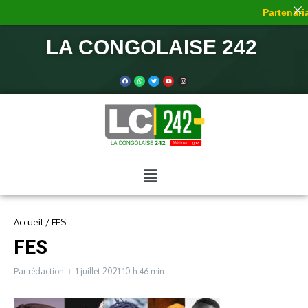
Partenaria
LA CONGOLAISE 242
Accueil
/
FES
FES
Par
rédaction
1 juillet 2021
10 h 46 min