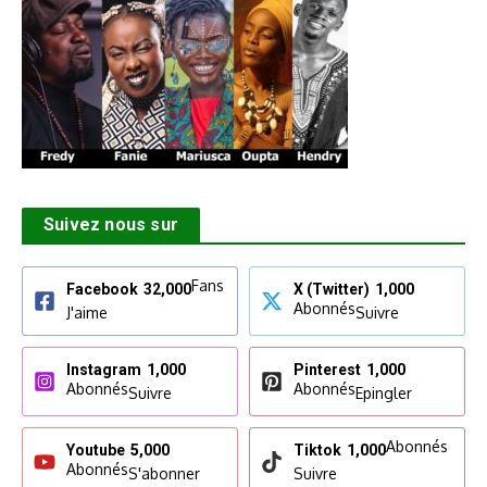
Suivez nous sur
Fans
Facebook
32,000
X (Twitter)
1,000
Abonnés
J'aime
Suivre
Instagram
1,000
Pinterest
1,000
Abonnés
Abonnés
Suivre
Epingler
Abonnés
Youtube
5,000
Tiktok
1,000
Abonnés
S'abonner
Suivre