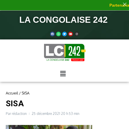
Partenariat
LA CONGOLAISE 242
Accueil
/
SISA
SISA
Par
rédaction
25 décembre 2021
20 h 53 min